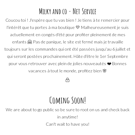
Passer
Milky and co - Net Service
au
Coucou toi ! J'espère que tu vas bien ! Je tiens à te remercier pour
contenu
l'intérêt que tu portes à ma boutique 💛 Malheureusement je suis
actuellement en congés d'été pour profiter pleinement de mes
enfants 🤗 Pas de panique, le site est fermé mais je travaille
toujours sur les commandes qui ont été passées jusqu'au 6 juillet et
qui seront postées prochainement. Hâte d'être le 1er Septembre
pour vous retrouver avec plein de jolies nouveautés ❤️ Bonnes
vacances à tout le monde, profitez bien 🌸
Coming Soon!
We are about to go public so be sure to root on us and check back
in anytime!
Can't wait to have you!